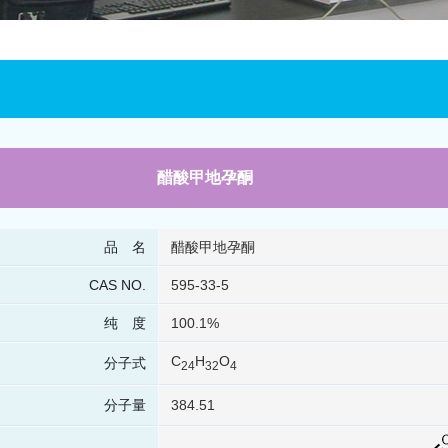
醋酸甲地孕酮
品 名
醋酸甲地孕酮
CAS NO.
595-33-5
纯 度
100.1%
C
H
O
分子式
24
32
4
分子量
384.51