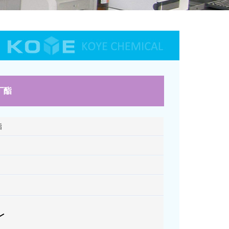
叔丁酯
酯