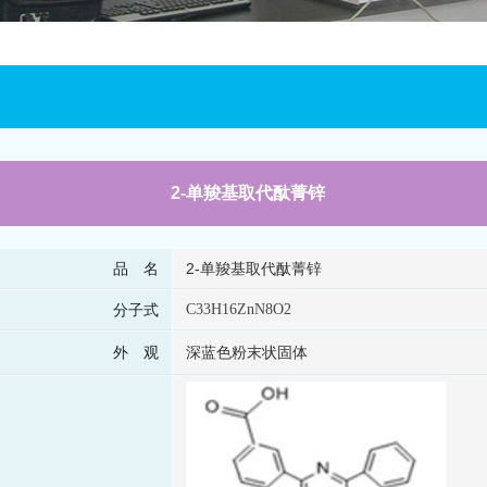
2-单羧基取代酞菁锌
品 名
2-单羧基取代酞菁锌
分子式
C33H16ZnN8O2
外 观
深蓝色粉末状固体