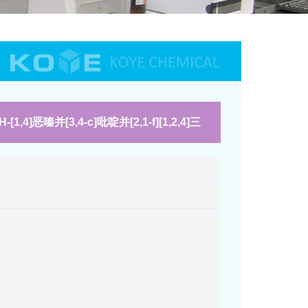
-[1,4]恶嗪并[3,4-c]吡啶并[2,1-f][1,2,4]三