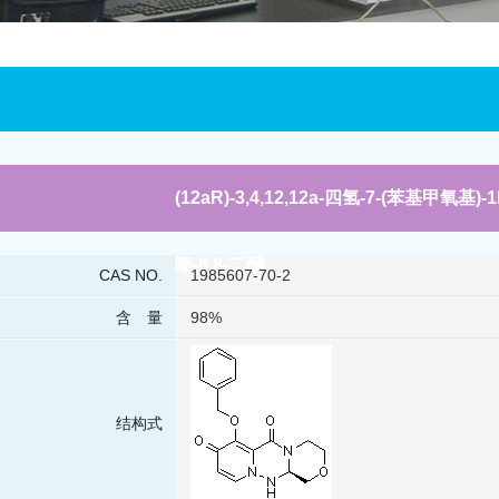
(12aR)-3,4,12,12a-四氢-7-(苯基甲氧基)-1H
嗪-6,8-二酮
CAS NO.
1985607-70-2
含 量
98%
结构式